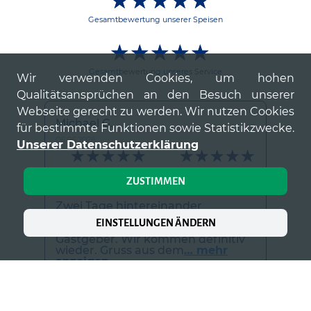
★★★★★
☆☆☆☆☆
Gesamtbewertung unserer Speisen
★★★★★
☆☆☆☆☆
Gesamtbewertung unseres Service
Wir verwenden Cookies, um hohen
Qualitätsansprüchen an den Besuch unserer
Webseite gerecht zu werden. Wir nutzen Cookies
Michael G.
für bestimmte Funktionen sowie Statistikzwecke.
06.06.2026
Unserer Datenschutzerklärung
★★★★★
☆☆☆☆☆
★★★★★
☆☆☆☆☆
Bewertung unserer Speisen
Servicebewertung
ZUSTIMMEN
Zwei Tage hintereinander
wunderbar gespeist und
EINSTELLUNGEN ÄNDERN
getrunken. Top Qualität Top
Gastgeber. Wir kommen definitiv
wieder. Gruss aus dem
… mehr
anzeigen