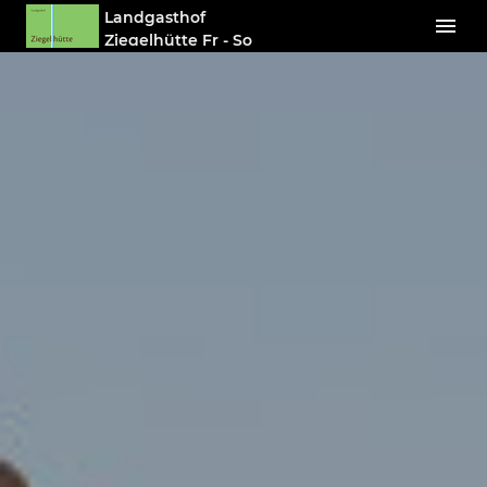
Landgasthof
Ziegelhütte Fr - So
Geöffnet